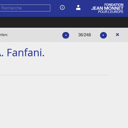
36/248
nfani.
. Fanfani.