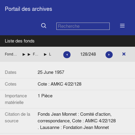
Portail des archives
Liste des fonds
128/248
Fonds Jean Monnet : Comité d'action, correspondance
ITALIE
FANFANI Amintore (Démocratie chrétienne italienne)
Lettre de Jean Monnet à A. Fanfani.
Dates
25 June 1957
Cotes
Cote : AMKC 4/22/128
Importance
1 Pièce
matérielle
Citation de la
Fonds Jean Monnet : Comité d'action,
source
correspondance, Cote : AMKC 4/22/128
. Lausanne : Fondation Jean Monnet