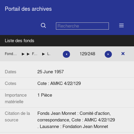
Portail des archives
Liste des fonds
129/248
Fonds Jean Monnet : Comité d'action, correspondance
ITALIE
FANFANI Amintore (Démocratie chrétienne italienne)
Lettre de A. Fanfani à Jean Monnet. Signée.
Dates
25 June 1957
Cotes
Cote : AMKC 4/22/129
Importance
1 Pièce
matérielle
Citation de la
Fonds Jean Monnet : Comité d'action,
source
correspondance, Cote : AMKC 4/22/129
. Lausanne : Fondation Jean Monnet