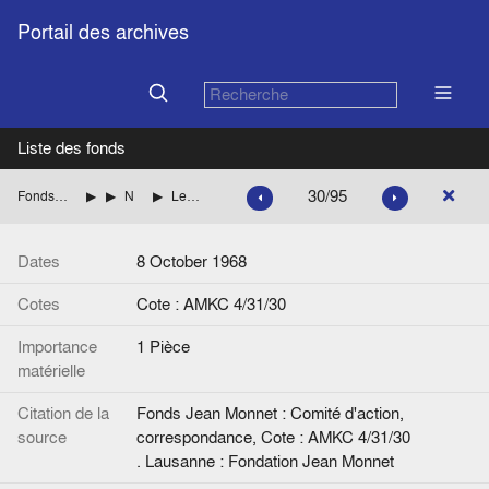
Portail des archives
Liste des fonds
30/95
Fonds Jean Monnet : Comité d'action, correspondance
ITALIE
NENNI Pietro (Parti socialiste italien)
Lettre de Jean Monnet à P. Nenni. Annotation manuscrite.
Dates
8 October 1968
Cotes
Cote : AMKC 4/31/30
Importance
1 Pièce
matérielle
Citation de la
Fonds Jean Monnet : Comité d'action,
source
correspondance, Cote : AMKC 4/31/30
. Lausanne : Fondation Jean Monnet