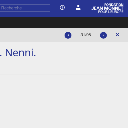
31/95
. Nenni.