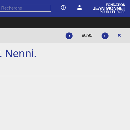
90/95
. Nenni.