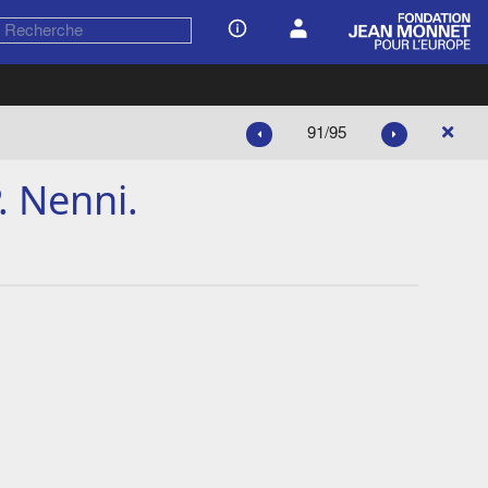
91/95
. Nenni.