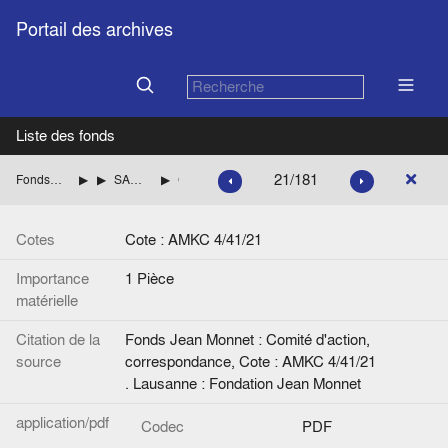
Portail des archives
Liste des fonds
21/181
Fonds Jean Monnet : Comité d'action, correspondance
ITALIE
SARAGAT Giuseppe (Parti socialiste démocratique italien, PSDI) Liste des èces
Copie de AMKC 4/41/20.
Cotes
Cote : AMKC 4/41/21
Importance
1 Pièce
matérielle
Citation de la
Fonds Jean Monnet : Comité d'action,
source
correspondance, Cote : AMKC 4/41/21
. Lausanne : Fondation Jean Monnet
application/pdf
Codec
PDF