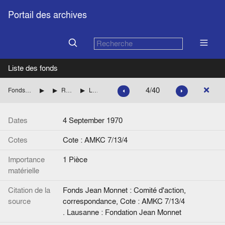
Portail des archives
Liste des fonds
4/40
Fonds Jean Monnet : Comité d'action, correspondance
ROYAUME-UNI
RIPPON Geoffrey (Parti conservateur britannique)
Lettre de G. Rippon à Jean Monnet. Signée.
Dates
4 September 1970
Cotes
Cote : AMKC 7/13/4
Importance
1 Pièce
matérielle
Citation de la
Fonds Jean Monnet : Comité d'action,
source
correspondance, Cote : AMKC 7/13/4
. Lausanne : Fondation Jean Monnet