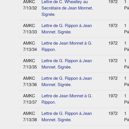
AMKC
Lettre de C. Wheatley au
1972
1
7/13/32
Secrétaire de Jean Monnet.
Pi
Signée.
AMKC
Lettre de G. Rippon à Jean
1972
1
7/13/33
Monnet. Signée.
Pi
AMKC
Lettre de Jean Monnet à G.
1972
1
7/13/34
Rippon.
Pi
AMKC
Lettre de G. Rippon à Jean
1972
1
7/13/35
Monnet. Signée.
Pi
AMKC
Lettre de G. Rippon à Jean
1972
1
7/13/36
Monnet. Signée.
Pi
AMKC
Lettre de Jean Monnet à G.
1972
1
7/13/37
Rippon.
Pi
AMKC
Lettre de G. Rippon à Jean
1972
1
7/13/38
Monnet. Signée.
Pi