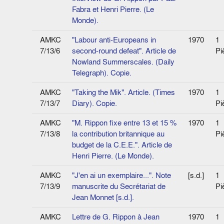
Fabra et Henri Pierre. (Le
Monde).
AMKC
"Labour anti-Europeans in
1970
1
7/13/6
second-round defeat". Article de
Pi
Nowland Summerscales. (Daily
Telegraph). Copie.
AMKC
"Taking the Mik". Article. (Times
1970
1
7/13/7
Diary). Copie.
Pi
AMKC
"M. Rippon fixe entre 13 et 15 %
1970
1
7/13/8
la contribution britannique au
Pi
budget de la C.E.E.". Article de
Henri Pierre. (Le Monde).
AMKC
"J'en ai un exemplaire...". Note
[s.d.]
1
7/13/9
manuscrite du Secrétariat de
Pi
Jean Monnet [s.d.].
AMKC
Lettre de G. Rippon à Jean
1970
1