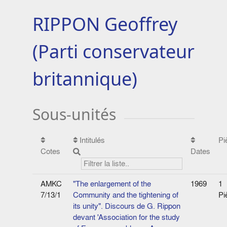
RIPPON Geoffrey
(Parti conservateur
britannique)
Sous-unités
Intitulés
Pi
Cotes
Dates
AMKC
"The enlargement of the
1969
1
7/13/1
Community and the tightening of
Pi
its unity". Discours de G. Rippon
devant 'Association for the study