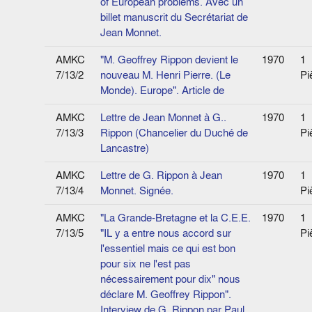
of European problems. Avec un
billet manuscrit du Secrétariat de
Jean Monnet.
AMKC
"M. Geoffrey Rippon devient le
1970
1
7/13/2
nouveau M. Henri Pierre. (Le
Pi
Monde). Europe". Article de
AMKC
Lettre de Jean Monnet à G..
1970
1
7/13/3
Rippon (Chancelier du Duché de
Pi
Lancastre)
AMKC
Lettre de G. Rippon à Jean
1970
1
7/13/4
Monnet. Signée.
Pi
AMKC
"La Grande-Bretagne et la C.E.E.
1970
1
7/13/5
"IL y a entre nous accord sur
Pi
l'essentiel mais ce qui est bon
pour six ne l'est pas
nécessairement pour dix" nous
déclare M. Geoffrey Rippon".
Interview de G. Rippon par Paul