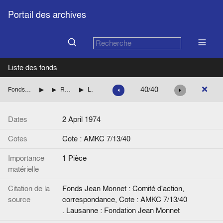
Portail des archives
Liste des fonds
40/40
Fonds Jean Monnet : Comité d'action, correspondance
ROYAUME-UNI
RIPPON Geoffrey (Parti conservateur britannique)
Lettre de Jean Monnet à G. Rippon.
Dates
2 April 1974
Cotes
Cote : AMKC 7/13/40
Importance
1 Pièce
matérielle
Citation de la
Fonds Jean Monnet : Comité d'action,
source
correspondance, Cote : AMKC 7/13/40
. Lausanne : Fondation Jean Monnet