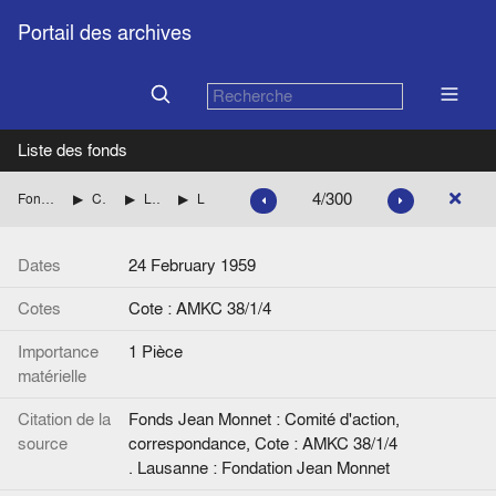
Portail des archives
Liste des fonds
4/300
Fonds Jean Monnet : Comité d'action, correspondance
CENTRE DE RECHERCHES EUROPEENNES DE LAUSANNE
Liste des personnalités et Correspondance avec Henri RIEBEN jusqu'en 1960 inclus.
Lettre de J.-P. Gonvers à F. Duchêne. Manuscrite.
Dates
24 February 1959
Cotes
Cote : AMKC 38/1/4
Importance
1 Pièce
matérielle
Citation de la
Fonds Jean Monnet : Comité d'action,
source
correspondance, Cote : AMKC 38/1/4
. Lausanne : Fondation Jean Monnet