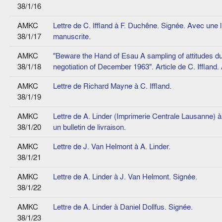
38/1/16
AMKC
Lettre de C. Iffland à F. Duchêne. Signée. Avec une 
38/1/17
manuscrite.
AMKC
"Beware the Hand of Esau A sampling of attitudes d
38/1/18
negotiation of December 1963". Article de C. Iffland
AMKC
Lettre de Richard Mayne à C. Iffland.
38/1/19
AMKC
Lettre de A. Linder (Imprimerie Centrale Lausanne)
38/1/20
un bulletin de livraison.
AMKC
Lettre de J. Van Helmont à A. Linder.
38/1/21
AMKC
Lettre de A. Linder à J. Van Helmont. Signée.
38/1/22
AMKC
Lettre de A. Linder à Daniel Dollfus. Signée.
38/1/23