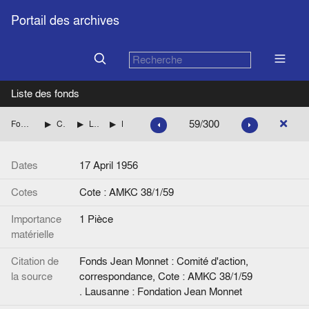
Portail des archives
Liste des fonds
59/300
Fonds Jean Monnet : Comité d'action, correspondance
CENTRE DE RECHERCHES EUROPEENNES DE LAUSANNE
Liste des personnalités et Correspondance avec Henri RIEBEN jusqu'en 1960 inclus.
Lettre de H. Rieben à D. Dollfus. Signée.
Dates
17 April 1956
Cotes
Cote : AMKC 38/1/59
Importance
1 Pièce
matérielle
Citation de
Fonds Jean Monnet : Comité d'action,
la source
correspondance, Cote : AMKC 38/1/59
. Lausanne : Fondation Jean Monnet