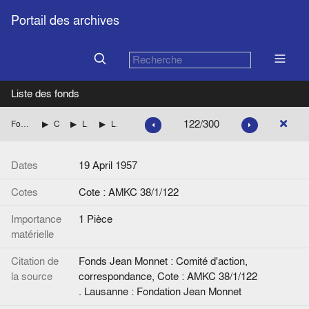
Portail des archives
Liste des fonds
122/300
Fonds Jean Monnet : Comité d'action, correspondance
CENTRE DE RECHERCHES EUROPEENNES DE LAUSANNE
Liste des personnalités et Correspondance avec Henri RIEBEN jusqu'en 1960 inclus.
Lettre de Dory Zingg (Secrétaire de Jean Monnet) à H. Rieben.
Dates
19 April 1957
Cotes
Cote : AMKC 38/1/122
Importance
1 Pièce
matérielle
Citation de
Fonds Jean Monnet : Comité d'action,
la source
correspondance, Cote : AMKC 38/1/122
. Lausanne : Fondation Jean Monnet