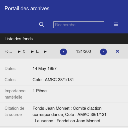
Portail des archives
Liste des fonds
131/300
Fonds Jean Monnet : Comité d'action, correspondance
CENTRE DE RECHERCHES EUROPEENNES DE LAUSANNE
Liste des personnalités et Correspondance avec Henri RIEBEN jusqu'en 1960 inclus.
Lettre de J. Van Helmont à H. Rieben.
Dates
14 May 1957
Cotes
Cote : AMKC 38/1/131
Importance
1 Pièce
matérielle
Citation de
Fonds Jean Monnet : Comité d'action,
la source
correspondance, Cote : AMKC 38/1/131
. Lausanne : Fondation Jean Monnet