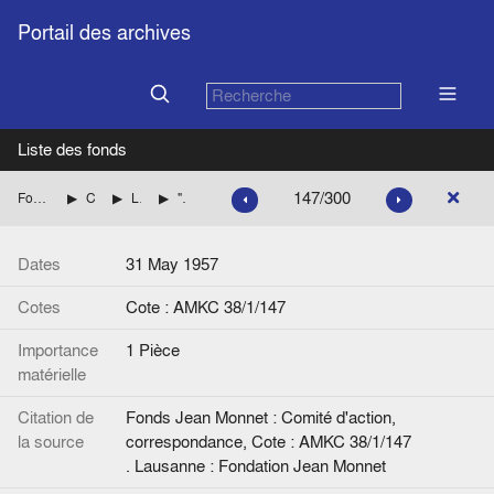
Portail des archives
Liste des fonds
147/300
Fonds Jean Monnet : Comité d'action, correspondance
CENTRE DE RECHERCHES EUROPEENNES DE LAUSANNE
Liste des personnalités et Correspondance avec Henri RIEBEN jusqu'en 1960 inclus.
"Centre de documentation du Comité 'Action pour les Etats-Unis d'Europe". Article. (Feuille officielle suisse du commerce).
Dates
31 May 1957
Cotes
Cote : AMKC 38/1/147
Importance
1 Pièce
matérielle
Citation de
Fonds Jean Monnet : Comité d'action,
la source
correspondance, Cote : AMKC 38/1/147
. Lausanne : Fondation Jean Monnet