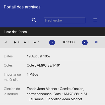
Portail des archives
Liste des fonds
161/300
Fonds Jean Monnet : Comité d'action, correspondance
CENTRE DE RECHERCHES EUROPEENNES DE LAUSANNE
Liste des personnalités et Correspondance avec Henri RIEBEN jusqu'en 1960 inclus.
"L'Europe unie", Article de H. Rieben. Projet. Corrections manuscrites. Avec un billet manuscrit de H. Rieben.
Dates
19 August 1957
Cotes
Cote : AMKC 38/1/161
Importance
1 Pièce
matérielle
Citation de
Fonds Jean Monnet : Comité d'action,
la source
correspondance, Cote : AMKC 38/1/161
. Lausanne : Fondation Jean Monnet