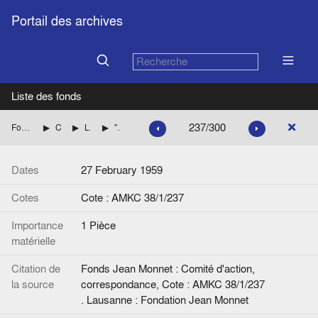
Portail des archives
Liste des fonds
237/300
Fonds Jean Monnet : Comité d'action, correspondance
CENTRE DE RECHERCHES EUROPEENNES DE LAUSANNE
Liste des personnalités et Correspondance avec Henri RIEBEN jusqu'en 1960 inclus.
"L' assemblée de la Chambre vaudoise 'agriculture". Article. (Gazette de Lausanne).
Dates
27 February 1959
Cotes
Cote : AMKC 38/1/237
Importance
1 Pièce
matérielle
Citation de
Fonds Jean Monnet : Comité d'action,
la source
correspondance, Cote : AMKC 38/1/237
. Lausanne : Fondation Jean Monnet