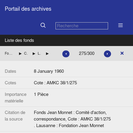
Portail des archives
Liste des fonds
275/300
Fonds Jean Monnet : Comité d'action, correspondance
CENTRE DE RECHERCHES EUROPEENNES DE LAUSANNE
Liste des personnalités et Correspondance avec Henri RIEBEN jusqu'en 1960 inclus.
Lettre de F. Duchêne à H. Rieben.
Dates
8 January 1960
Cotes
Cote : AMKC 38/1/275
Importance
1 Pièce
matérielle
Citation de
Fonds Jean Monnet : Comité d'action,
la source
correspondance, Cote : AMKC 38/1/275
. Lausanne : Fondation Jean Monnet