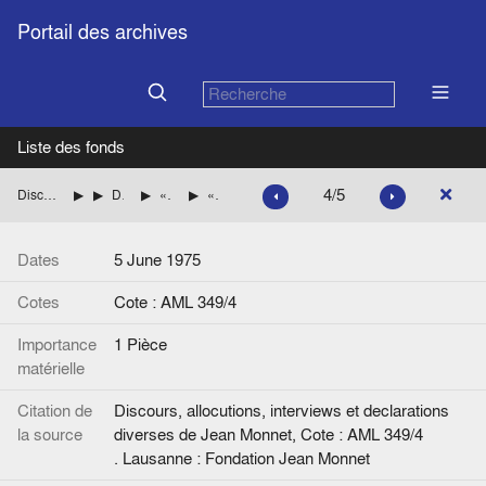
Portail des archives
Liste des fonds
4/5
Discours, allocutions, interviews et declarations diverses de Jean Monnet
Année 1975
Dissolution du Comité d'action pour les Etats-Unis d'Europe
«Déclaration à la radio B.B.C.» à la suite de la décision du peuple britannique de rester membre de la Communauté européenne
«Projet de déclaration pour la BBC au lendemain du Référendum N°3»
Dates
5 June 1975
Cotes
Cote : AML 349/4
Importance
1 Pièce
matérielle
Citation de
Discours, allocutions, interviews et declarations
la source
diverses de Jean Monnet, Cote : AML 349/4
. Lausanne : Fondation Jean Monnet