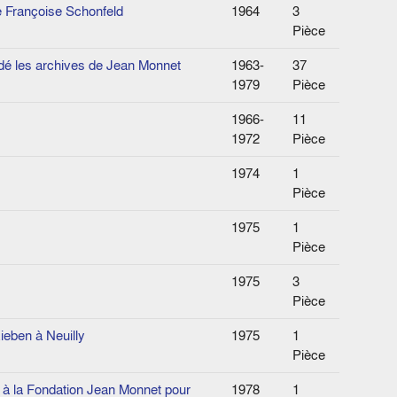
e Françoise Schonfeld
1964
3
Pièce
ndé les archives de Jean Monnet
1963-
37
1979
Pièce
1966-
11
1972
Pièce
1974
1
Pièce
1975
1
Pièce
1975
3
Pièce
Rieben à Neuilly
1975
1
Pièce
 à la Fondation Jean Monnet pour
1978
1