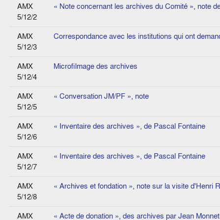
AMX
« Note concernant les archives du Comité », note d
5/12/2
AMX
Correspondance avec les institutions qui ont dema
5/12/3
AMX
Microfilmage des archives
5/12/4
AMX
« Conversation JM/PF », note
5/12/5
AMX
« Inventaire des archives », de Pascal Fontaine
5/12/6
AMX
« Inventaire des archives », de Pascal Fontaine
5/12/7
AMX
« Archives et fondation », note sur la visite d'Henri 
5/12/8
AMX
« Acte de donation », des archives par Jean Monnet