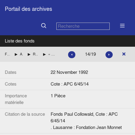
Portail des archives
Liste des fonds
14/19
Fonds Paul Collowald
Articles de et sur Paul Collowald retraité
Remise du prix Robert Schuman à Paul Collowald
« Frère Roger, l'Européen », La Croix* et « Pour son activité au service de l'unité européenne, Le prix Robert-Schuman est remis à Frère Roger, prieur de Taizé », *Le Monde
Dates
22 November 1992
Cotes
Cote : APC 6/45/14
Importance
1 Pièce
matérielle
Citation de la source
Fonds Paul Collowald, Cote : APC
6/45/14
. Lausanne : Fondation Jean Monnet