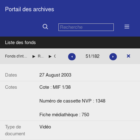
Portail des archives
Liste des fonds
51/182
Fonds d'interviews de la Fondation Jean Monnet
Relations Suisse-Europe
Gachet, Thierry
Dates
27 August 2003
Cotes
Cote : MIF 1/38
Numéro de cassette NVP : 1348
Fiche médiathèque : 750
Type de
Vidéo
document