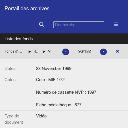
Portail des archives
Liste des fonds
96/182
Fonds d'interviews de la Fondation Jean Monnet
Relations Suisse-Europe
Maitre, Jean-Philippe
Dates
23 November 1999
Cotes
Cote : MIF 1/72
Numéro de cassette NVP : 1097
Fiche médiathèque : 677
Type de
Vidéo
document