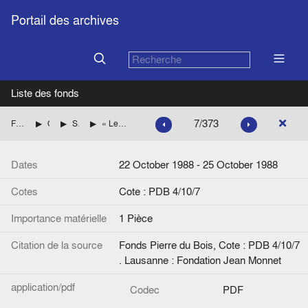
Portail des archives
Liste des fonds
7/373
Fonds Pierre du Bois
Questions européennes
Société européenne de culture
« Le dialogue des cultures et l’Europe, Bari, le 23 octobre 1988 », introduction de Paul Poupard, 19ème assemblée générale de la SEC
Dates
22 October 1988 - 25 October 1988
Cotes
Cote : PDB 4/10/7
Importance matérielle
1 Pièce
Citation de la source
Fonds Pierre du Bois, Cote : PDB 4/10/7
. Lausanne : Fondation Jean Monnet
application/pdf
Codec
PDF