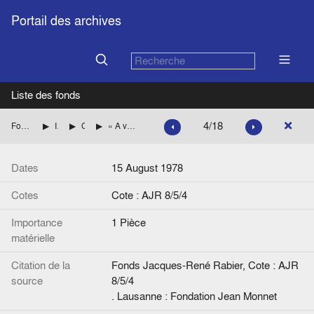
Portail des archives
Liste des fonds
4/18
Fonds Jacques-René Rabier
Institutions européennes
Commission européenne
« A very small bureaucracy », Background Report , de la Commission des Communautés européennes
Dates
15 August 1978
Cotes
Cote : AJR 8/5/4
Importance
1 Pièce
matérielle
Citation de la
Fonds Jacques-René Rabier, Cote : AJR
source
8/5/4
. Lausanne : Fondation Jean Monnet