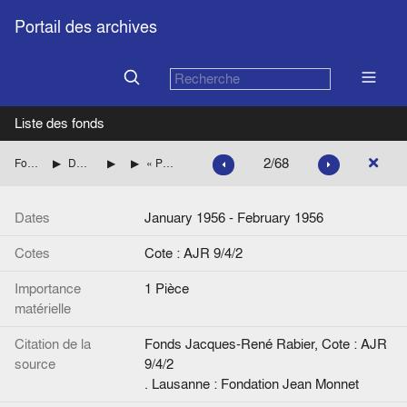
Portail des archives
Liste des fonds
2/68
Fonds Jacques-René Rabier
Dossiers thématiques sur la construction européenne
Europe sociale
« Pour une société sans classes ? », de Th. Cardonnel, Economie et Humanisme
Dates
January 1956 - February 1956
Cotes
Cote : AJR 9/4/2
Importance
1 Pièce
matérielle
Citation de la
Fonds Jacques-René Rabier, Cote : AJR
source
9/4/2
. Lausanne : Fondation Jean Monnet