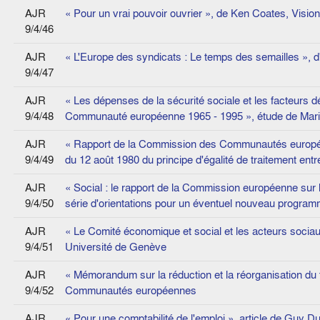
AJR
« Pour un vrai pouvoir ouvrier », de Ken Coates, Visio
9/4/46
AJR
« L'Europe des syndicats : Le temps des semailles », d
9/4/47
AJR
« Les dépenses de la sécurité sociale et les facteurs
9/4/48
Communauté européenne 1965 - 1995 », étude de Mario
AJR
« Rapport de la Commission des Communautés européenn
9/4/49
du 12 août 1980 du principe d'égalité de traitement e
AJR
« Social : le rapport de la Commission européenne sur l
9/4/50
série d'orientations pour un éventuel nouveau progr
AJR
« Le Comité économique et social et les acteurs socia
9/4/51
Université de Genève
AJR
« Mémorandum sur la réduction et la réorganisation du
9/4/52
Communautés européennes
AJR
« Pour une comptabilité de l'emploi », article de Guy D