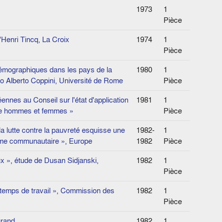
n
1973
1
Pièce
'Henri Tincq, La Croix
1974
1
Pièce
 démographiques dans les pays de la
1980
1
 Alberto Coppini, Université de Rome
Pièce
es au Conseil sur l'état d'application
1981
1
ntre hommes et femmes »
Pièce
a lutte contre la pauvreté esquisse une
1982-
1
amme communautaire », Europe
1982
Pièce
ux », étude de Dusan Sidjanski,
1982
1
Pièce
 temps de travail », Commission des
1982
1
Pièce
urand
1982
1