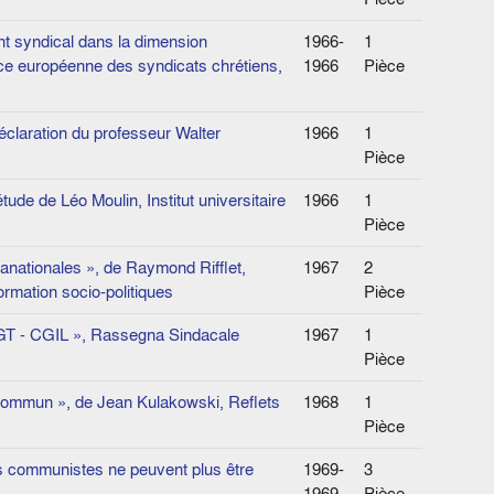
nt syndical dans la dimension
1966-
1
nce européenne des syndicats chrétiens,
1966
Pièce
éclaration du professeur Walter
1966
1
Pièce
étude de Léo Moulin, Institut universitaire
1966
1
Pièce
anationales », de Raymond Rifflet,
1967
2
rmation socio-politiques
Pièce
CGT - CGIL », Rassegna Sindacale
1967
1
Pièce
 commun », de Jean Kulakowski, Reflets
1968
1
Pièce
s communistes ne peuvent plus être
1969-
3
1969
Pièce