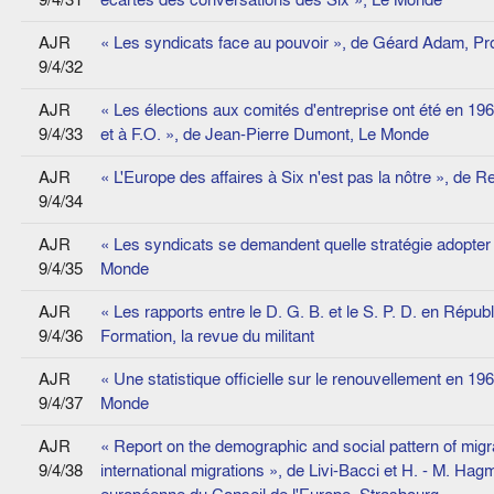
AJR
« Les syndicats face au pouvoir », de Géard Adam, Pro
9/4/32
AJR
« Les élections aux comités d'entreprise ont été en 19
9/4/33
et à F.O. », de Jean-Pierre Dumont, Le Monde
AJR
« L'Europe des affaires à Six n'est pas la nôtre », de 
9/4/34
AJR
« Les syndicats se demandent quelle stratégie adopter
9/4/35
Monde
AJR
« Les rapports entre le D. G. B. et le S. P. D. en Répu
9/4/36
Formation, la revue du militant
AJR
« Une statistique officielle sur le renouvellement en 19
9/4/37
Monde
AJR
« Report on the demographic and social pattern of migra
9/4/38
international migrations », de Livi-Bacci et H. - M. H