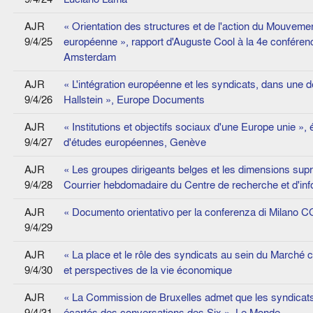
AJR
« Orientation des structures et de l'action du Mouveme
9/4/25
européenne », rapport d'Auguste Cool à la 4e confére
Amsterdam
AJR
« L'intégration européenne et les syndicats, dans une d
9/4/26
Hallstein », Europe Documents
AJR
« Institutions et objectifs sociaux d'une Europe unie », 
9/4/27
d'études européennes, Genève
AJR
« Les groupes dirigeants belges et les dimensions supr
9/4/28
Courrier hebdomadaire du Centre de recherche et d'info
AJR
« Documento orientativo per la conferenza di Milano 
9/4/29
AJR
« La place et le rôle des syndicats au sein du Marché
9/4/30
et perspectives de la vie économique
AJR
« La Commission de Bruxelles admet que les syndicat
9/4/31
écartés des conversations des Six », Le Monde