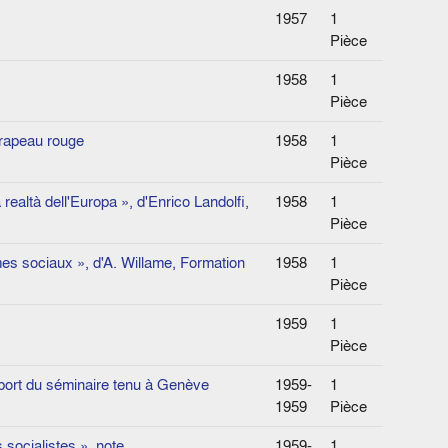
1957
1
Pièce
1958
1
Pièce
Drapeau rouge
1958
1
Pièce
ealtà dell'Europa », d'Enrico Landolfi,
1958
1
Pièce
s sociaux », d'A. Willame, Formation
1958
1
Pièce
1959
1
Pièce
ort du séminaire tenu à Genève
1959-
1
1959
Pièce
 socialistes », note
1959-
1