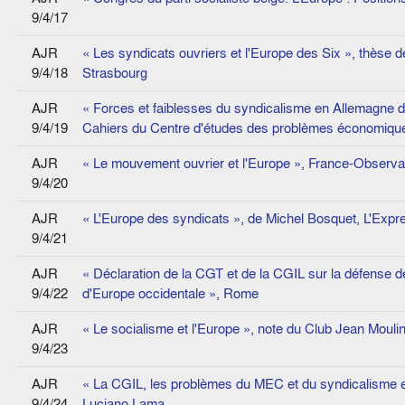
9/4/17
AJR
« Les syndicats ouvriers et l'Europe des Six », thèse d
9/4/18
Strasbourg
AJR
« Forces et faiblesses du syndicalisme en Allemagne de
9/4/19
Cahiers du Centre d'études des problèmes économiques
AJR
« Le mouvement ouvrier et l'Europe », France-Observa
9/4/20
AJR
« L'Europe des syndicats », de Michel Bosquet, L'Expr
9/4/21
AJR
« Déclaration de la CGT et de la CGIL sur la défense de
9/4/22
d'Europe occidentale », Rome
AJR
« Le socialisme et l'Europe », note du Club Jean Mouli
9/4/23
AJR
« La CGIL, les problèmes du MEC et du syndicalisme 
9/4/24
Luciano Lama