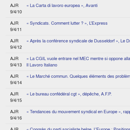
AJR
« La Carta di lavoro europea », Avanti
9/4/10
AJR
« Syndicats. Comment lutter ? », L'Express
9/4/11
AJR
« Après la conférence syndicale de Dusseldorf », Le 
9/4/12
AJR
« La CGIL vuole entrare nel MEC mentre si oppone alla r
9/4/13
Il Lavoro Italiano
AJR
« Le Marché commun. Quelques éléments des problème
9/4/14
AJR
« Le bureau confédéral cgt », dépêche, A.F.P.
9/4/15
AJR
« Tendances du mouvement syndical en Europe », rapp
9/4/16
AJR
« Congrès du parti socialiste belge. L'Europe : Positions