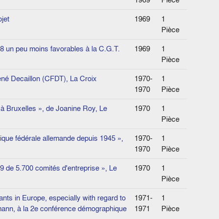
jet
1969
1
Pièce
68 un peu moins favorables à la C.G.T.
1969
1
Pièce
René Decaillon (CFDT), La Croix
1970-
1
1970
Pièce
 à Bruxelles », de Joanine Roy, Le
1970
1
Pièce
blique fédérale allemande depuis 1945 »,
1970-
1
1970
Pièce
69 de 5.700 comités d'entreprise », Le
1970
1
Pièce
nts in Europe, especially with regard to
1971-
1
agmann, à la 2e conférence démographique
1971
Pièce