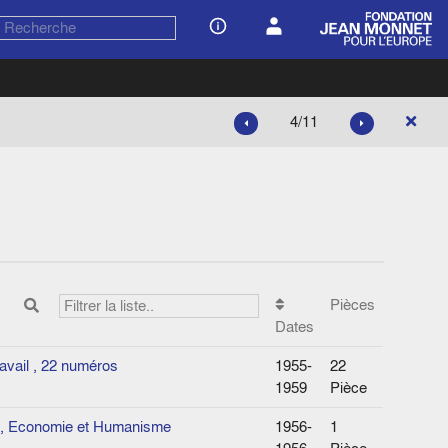
4/11
Pièces
Dates
vail , 22 numéros
1955-
22
1959
Pièce
el, Economie et Humanisme
1956-
1