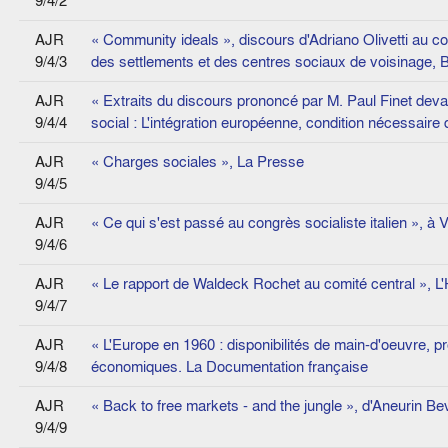
9/4/2
AJR
« Community ideals », discours d'Adriano Olivetti au co
9/4/3
des settlements et des centres sociaux de voisinage, B
AJR
« Extraits du discours prononcé par M. Paul Finet devan
9/4/4
social : L'intégration européenne, condition nécessaire 
AJR
« Charges sociales », La Presse
9/4/5
AJR
« Ce qui s'est passé au congrès socialiste italien », 
9/4/6
AJR
« Le rapport de Waldeck Rochet au comité central », L
9/4/7
AJR
« L'Europe en 1960 : disponibilités de main-d'oeuvre, p
9/4/8
économiques. La Documentation française
AJR
« Back to free markets - and the jungle », d'Aneurin Be
9/4/9