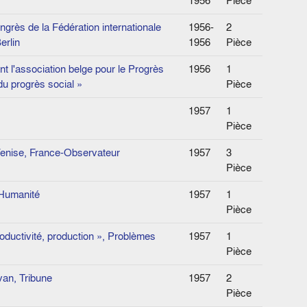
1956
Pièce
ngrès de la Fédération internationale
1956-
2
erlin
1956
Pièce
t l'association belge pour le Progrès
1956
1
du progrès social »
Pièce
1957
1
Pièce
à Venise, France-Observateur
1957
3
Pièce
'Humanité
1957
1
Pièce
roductivité, production », Problèmes
1957
1
Pièce
van, Tribune
1957
2
Pièce