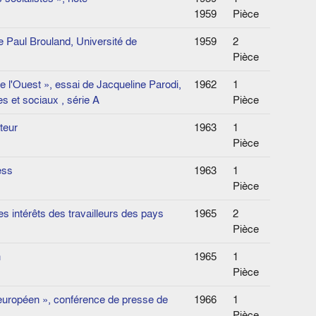
1959
Pièce
e Paul Brouland, Université de
1959
2
Pièce
 l'Ouest », essai de Jacqueline Parodi,
1962
1
 et sociaux , série A
Pièce
teur
1963
1
Pièce
ess
1963
1
Pièce
s intérêts des travailleurs des pays
1965
2
Pièce
n
1965
1
Pièce
européen », conférence de presse de
1966
1
Pièce