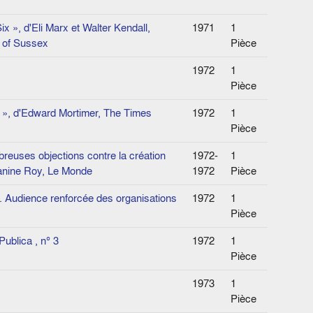
ix », d'Eli Marx et Walter Kendall,
1971
1
y of Sussex
Pièce
1972
1
Pièce
C », d'Edward Mortimer, The Times
1972
1
Pièce
reuses objections contre la création
1972-
1
oanine Roy, Le Monde
1972
Pièce
e. Audience renforcée des organisations
1972
1
Pièce
ublica , n° 3
1972
1
Pièce
1973
1
Pièce