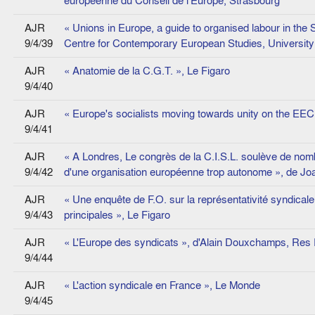
européenne du Conseil de l'Europe, Strasbourg
AJR
« Unions in Europe, a guide to organised labour in the S
9/4/39
Centre for Contemporary European Studies, Universit
AJR
« Anatomie de la C.G.T. », Le Figaro
9/4/40
AJR
« Europe's socialists moving towards unity on the EE
9/4/41
AJR
« A Londres, Le congrès de la C.I.S.L. soulève de nomb
9/4/42
d'une organisation européenne trop autonome », de J
AJR
« Une enquête de F.O. sur la représentativité syndical
9/4/43
principales », Le Figaro
AJR
« L'Europe des syndicats », d'Alain Douxchamps, Res P
9/4/44
AJR
« L'action syndicale en France », Le Monde
9/4/45