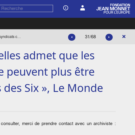
31/68
« La Commission de Bruxelles admet que les syndicats communistes ne peuvent plus être écartés des conversations des Six », Le Monde
lles admet que les
 peuvent plus être
 des Six », Le Monde
onsulter, merci de prendre contact avec un archiviste :