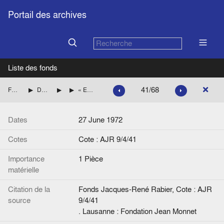
Portail des archives
Liste des fonds
41/68
Fonds Jacques-René Rabier
Dossiers thématiques sur la construction européenne
Europe sociale
« Europe's socialists moving towards unity on the EEC », d'Edward Mortimer, The Times
Dates
27 June 1972
Cotes
Cote : AJR 9/4/41
Importance
1 Pièce
matérielle
Citation de la
Fonds Jacques-René Rabier, Cote : AJR
source
9/4/41
. Lausanne : Fondation Jean Monnet