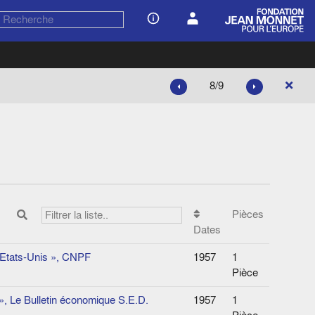
8/9
Pièces
Dates
s Etats-Unis », CNPF
1957
1
Pièce
», Le Bulletin économique S.E.D.
1957
1