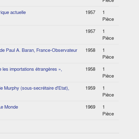
Pièce
ique actuelle
1957
1
Pièce
1957
1
Pièce
», de Paul A. Baran, France-Observateur
1958
1
Pièce
 les importations étrangères »,
1958
1
Pièce
de Murphy (sous-secrétaire d'Etat),
1959
1
Pièce
 Le Monde
1969
1
Pièce