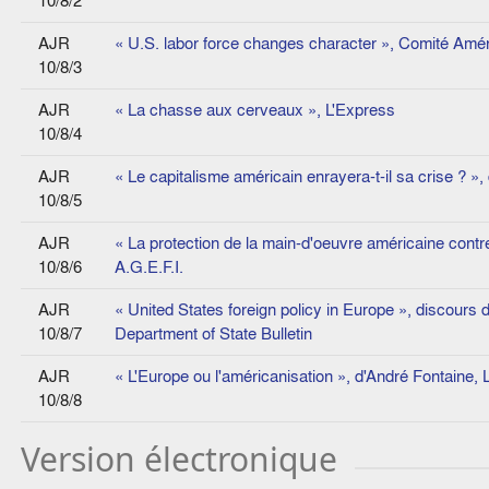
10/8/2
AJR
« U.S. labor force changes character », Comité Amér
10/8/3
AJR
« La chasse aux cerveaux », L'Express
10/8/4
AJR
« Le capitalisme américain enrayera-t-il sa crise ? 
10/8/5
AJR
« La protection de la main-d'oeuvre américaine contre
10/8/6
A.G.E.F.I.
AJR
« United States foreign policy in Europe », discours 
10/8/7
Department of State Bulletin
AJR
« L'Europe ou l'américanisation », d'André Fontaine,
10/8/8
Version électronique