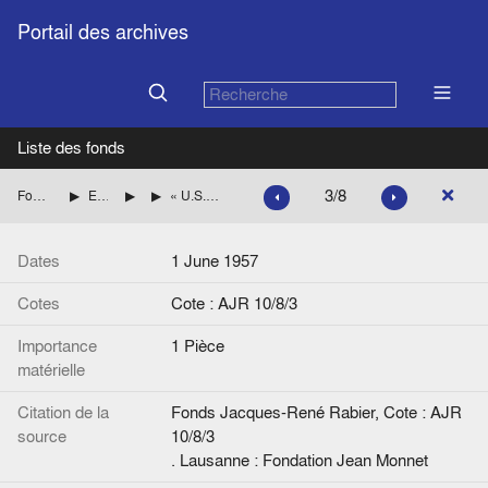
Portail des archives
Liste des fonds
3/8
Fonds Jacques-René Rabier
Etudes, articles de presse par pays
Etats-Unis
« U.S. labor force changes character », Comité Amérique actuelle
Dates
1 June 1957
Cotes
Cote : AJR 10/8/3
Importance
1 Pièce
matérielle
Citation de la
Fonds Jacques-René Rabier, Cote : AJR
source
10/8/3
. Lausanne : Fondation Jean Monnet