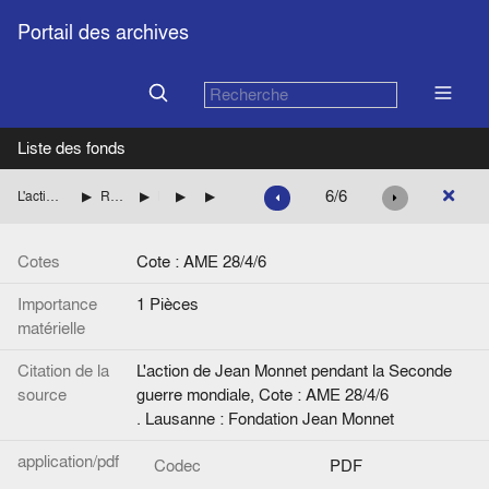
Portail des archives
Liste des fonds
6/6
L'action de Jean Monnet pendant la Seconde guerre mondiale
Rétablissement de l'unité française et équipement de l'armée en Afrique
Le problème de l'unité française
Notes de Jean Monnet
[Gouvernement provisoire]
Cotes
Cote : AME 28/4/6
Importance
1 Pièces
matérielle
Citation de la
L'action de Jean Monnet pendant la Seconde
source
guerre mondiale, Cote : AME 28/4/6
. Lausanne : Fondation Jean Monnet
application/pdf
Codec
PDF