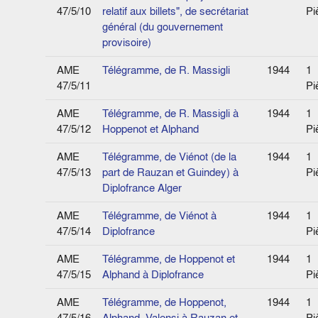
47/5/10
relatif aux billets", de secrétariat
Pi
général (du gouvernement
provisoire)
AME
Télégramme, de R. Massigli
1944
1
47/5/11
Pi
AME
Télégramme, de R. Massigli à
1944
1
47/5/12
Hoppenot et Alphand
Pi
AME
Télégramme, de Viénot (de la
1944
1
47/5/13
part de Rauzan et Guindey) à
Pi
Diplofrance Alger
AME
Télégramme, de Viénot à
1944
1
47/5/14
Diplofrance
Pi
AME
Télégramme, de Hoppenot et
1944
1
47/5/15
Alphand à Diplofrance
Pi
AME
Télégramme, de Hoppenot,
1944
1
47/5/16
Alphand, Valensi à Rauzan et
Pi