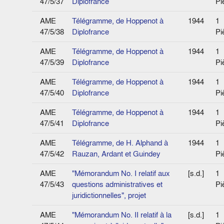
47/5/37
Diplofrance
Pi
AME
Télégramme, de Hoppenot à
1944
1
47/5/38
Diplofrance
Pi
AME
Télégramme, de Hoppenot à
1944
1
47/5/39
Diplofrance
Pi
AME
Télégramme, de Hoppenot à
1944
1
47/5/40
Diplofrance
Pi
AME
Télégramme, de Hoppenot à
1944
1
47/5/41
Diplofrance
Pi
AME
Télégramme, de H. Alphand à
1944
1
47/5/42
Rauzan, Ardant et Guindey
Pi
AME
"Mémorandum No. I relatif aux
[s.d.]
1
47/5/43
questions administratives et
Pi
juridictionnelles", projet
AME
"Mémorandum No. II relatif à la
[s.d.]
1