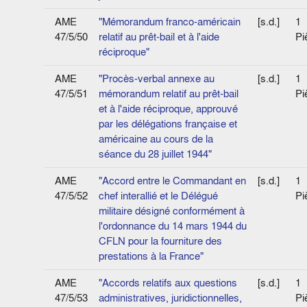
AME
"Mémorandum franco-américain
[s.d.]
1
47/5/50
relatif au prêt-bail et à l'aide
Pi
réciproque"
AME
"Procès-verbal annexe au
[s.d.]
1
47/5/51
mémorandum relatif au prêt-bail
Pi
et à l'aide réciproque, approuvé
par les délégations française et
américaine au cours de la
séance du 28 juillet 1944"
AME
"Accord entre le Commandant en
[s.d.]
1
47/5/52
chef interallié et le Délégué
Pi
militaire désigné conformément à
l'ordonnance du 14 mars 1944 du
CFLN pour la fourniture des
prestations à la France"
AME
"Accords relatifs aux questions
[s.d.]
1
47/5/53
administratives, juridiction­nelles,
Pi