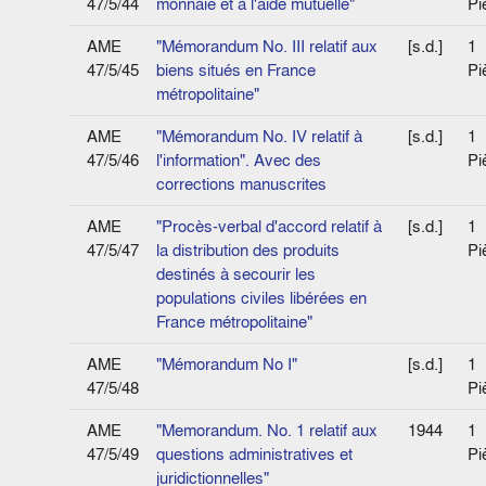
47/5/44
monnaie et à l'aide mutuelle"
Pi
AME
"Mémorandum No. III relatif aux
[s.d.]
1
47/5/45
biens situés en France
Pi
métropolitaine"
AME
"Mémorandum No. IV relatif à
[s.d.]
1
47/5/46
l'information". Avec des
Pi
corrections manuscrites
AME
"Procès-verbal d'accord relatif à
[s.d.]
1
47/5/47
la distribution des produits
Pi
destinés à secourir les
populations civiles libérées en
France métropolitaine"
AME
"Mémorandum No I"
[s.d.]
1
47/5/48
Pi
AME
"Memorandum. No. 1 relatif aux
1944
1
47/5/49
questions administratives et
Pi
juridictionnelles"