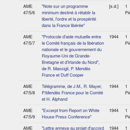
AME
"Note sur un programme
[s.d.]
1
47/5/6
minimum destiné à rétablir la
Pi
liberté, l'ordre et la prospérité
dans la France libérée"
AME
"Protocole d'aide mutuelle entre
1944
1
47/5/7
le Comité français de la libération
Pi
nationale et le gouvernement du
Royaume-Uni de Grande-
Bretagne et d'Irlande du Nord",
de R. Massigli, P. Mendès
France et Duff Cooper
AME
Télégramme, de J.M., R. Mayer,
1944
1
47/5/8
P.Mendès France pour le Comité
Pi
et H. Alphand
AME
"Excerpt from Report on White
1944
1
47/5/9
House Press Conference"
Pi
AME
"Lettre annexe au projet d'accord
1944
1