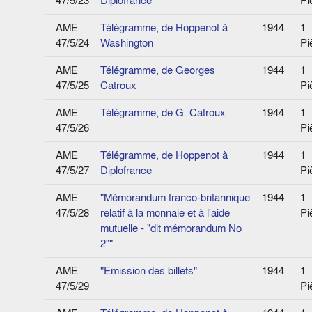
47/5/23
Diplofrance
Pi
AME
Télégramme, de Hoppenot à
1944
1
47/5/24
Washington
Pi
AME
Télégramme, de Georges
1944
1
47/5/25
Catroux
Pi
AME
Télégramme, de G. Catroux
1944
1
47/5/26
Pi
AME
Télégramme, de Hoppenot à
1944
1
47/5/27
Diplofrance
Pi
AME
"Mémorandum franco-britannique
1944
1
47/5/28
relatif à la monnaie et à l'aide
Pi
mutuelle - "dit mémorandum No
2""
AME
"Emission des billets"
1944
1
47/5/29
Pi