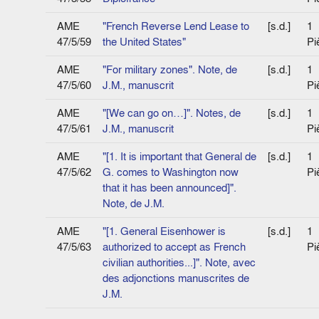
AME
"French Reverse Lend Lease to
[s.d.]
1
47/5/59
the United States"
Pi
AME
"For military zones". Note, de
[s.d.]
1
47/5/60
J.M., manuscrit
Pi
AME
"[We can go on…]". Notes, de
[s.d.]
1
47/5/61
J.M., manuscrit
Pi
AME
"[1. It is important that General de
[s.d.]
1
47/5/62
G. comes to Washington now
Pi
that it has been announced]".
Note, de J.M.
AME
"[1. General Eisenhower is
[s.d.]
1
47/5/63
authorized to accept as French
Pi
civilian authorities...]". Note, avec
des adjonctions manuscrites de
J.M.