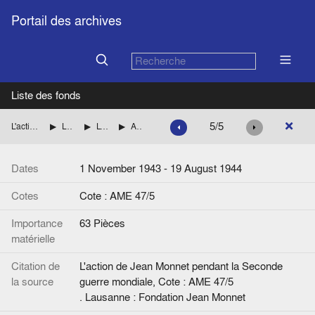
Portail des archives
Liste des fonds
5/5
L'action de Jean Monnet pendant la Seconde guerre mondiale
La mission de Jean Monnet à Washington pour le compte des autorités françaises
L'organisation des secours à la France (Préparation aux situations nouvelles créées par le débarquement)
Accords relatifs aux questions administratives, juridictionnelles, économiques et financières
Dates
1 November 1943 - 19 August 1944
Cotes
Cote : AME 47/5
Importance
63 Pièces
matérielle
Citation de
L'action de Jean Monnet pendant la Seconde
la source
guerre mondiale, Cote : AME 47/5
. Lausanne : Fondation Jean Monnet