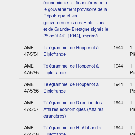
économiques et financières entre
le gouvernement provisoire de la
République et les
gouvernements des Etats-Unis
et de Grande- Bretagne signés le
25 août 44". [1944], imprimé
AME
Télégramme, de Hoppenot à
1944
1
47/5/54
Diplofrance
Pi
AME
Télégramme, de Hoppenot à
1944
1
47/5/55
Diplofrance
Pi
AME
Télégramme, de Hoppenot à
1944
1
47/5/56
Diplofrance
Pi
AME
Télégramme, de Direction des
1944
1
47/5/57
Affaires économiques (Affaires
Pi
étrangères)
AME
Télégramme, de H. Alphand à
1944
1
47/5/58
Diplofrance
Pi