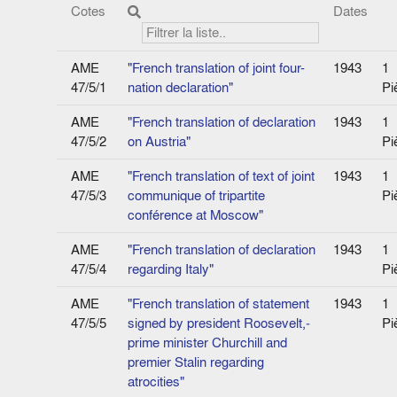
Cotes
Dates
AME
"French translation of joint four-
1943
1
47/5/1
nation declaration"
Pi
AME
"French translation of declaration
1943
1
47/5/2
on Austria"
Pi
AME
"French translation of text of joint
1943
1
47/5/3
communique of tripartite
Pi
conférence at Moscow"
AME
"French translation of declaration
1943
1
47/5/4
regarding Italy"
Pi
AME
"French translation of statement
1943
1
47/5/5
signed by president Roosevelt,­
Pi
prime minister Churchill and
premier Stalin regarding
atrocities"