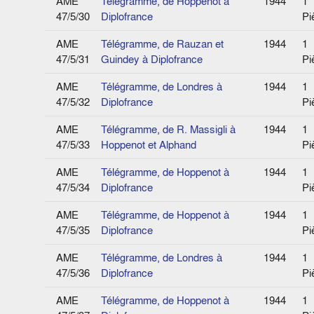
AME
Télégramme, de Hoppenot à
1944
1
47/5/30
Diplofrance
Pi
AME
Télégramme, de Rauzan et
1944
1
47/5/31
Guindey à Diplofrance
Pi
AME
Télégramme, de Londres à
1944
1
47/5/32
Diplofrance
Pi
AME
Télégramme, de R. Massigli à
1944
1
47/5/33
Hoppenot et Alphand
Pi
AME
Télégramme, de Hoppenot à
1944
1
47/5/34
Diplofrance
Pi
AME
Télégramme, de Hoppenot à
1944
1
47/5/35
Diplofrance
Pi
AME
Télégramme, de Londres à
1944
1
47/5/36
Diplofrance
Pi
AME
Télégramme, de Hoppenot à
1944
1