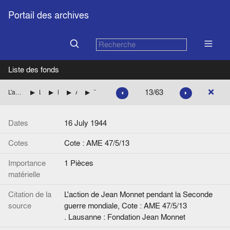
Portail des archives
Liste des fonds
13/63
L'action de Jean Monnet pendant la Seconde guerre mondiale
La mission de Jean Monnet à Washington pour le compte des autorités françaises
L'organisation des secours à la France (Préparation aux situations nouvelles créées par le débarquement)
Accords relatifs aux questions administratives, juridictionnelles, économiques et financières
Télégramme, de Viénot (de la part de Rauzan et Guindey) à Diplofrance Alger
Dates
16 July 1944
Cotes
Cote : AME 47/5/13
Importance
1 Pièces
matérielle
Citation de la
L'action de Jean Monnet pendant la Seconde
source
guerre mondiale, Cote : AME 47/5/13
. Lausanne : Fondation Jean Monnet