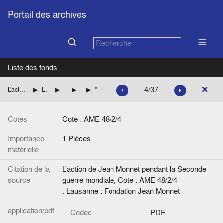
Portail des archives
Liste des fonds
4/37
L'action de Jean Monnet pendant la Seconde guerre mondiale
La mission de Jean Monnet à Washington pour le compte des autorités françaises
Les questions monétaires et financières
Questions monétaires en France
"Billet militaire allié de 10 francs [recto]". Photo
Cotes
Cote : AME 48/2/4
Importance
1 Pièces
matérielle
Citation de la
L'action de Jean Monnet pendant la Seconde
source
guerre mondiale, Cote : AME 48/2/4
. Lausanne : Fondation Jean Monnet
application/pdf
Codec
PDF