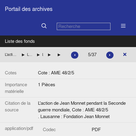
Portail des archives
Liste des fonds
5/37
L'action de Jean Monnet pendant la Seconde guerre mondiale
La mission de Jean Monnet à Washington pour le compte des autorités françaises
Les questions monétaires et financières
Questions monétaires en France
"Idem [verso]"
Cotes
Cote : AME 48/2/5
Importance
1 Pièces
matérielle
Citation de la
L'action de Jean Monnet pendant la Seconde
source
guerre mondiale, Cote : AME 48/2/5
. Lausanne : Fondation Jean Monnet
application/pdf
Codec
PDF