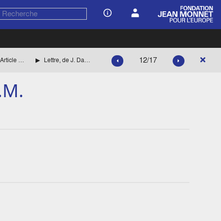
12/17
Article de Fortune
Lettre, de J. Davenport à J.M.
J.M.