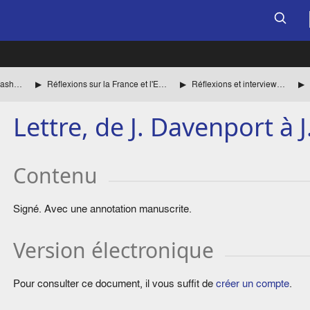
La mission de Jean Monnet à Washington pour le compte des autorités françaises
Réflexions sur la France et l'Europe d'après-guerre
Réflexions et interviews de Jean Monnet
Lettre, de J. Davenport à 
Contenu
Signé. Avec une annotation manuscrite.
Version électronique
Pour consulter ce document, il vous suffit de
créer un compte
.