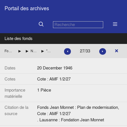
Portail des archives
Liste des fonds
27/33
Fonds Jean Monnet : Plan de modernisation
Constitution du Plan
Nominations au Conseil du Plan et aux Commissions de modernisation
"Décret portant sur la délégation d'attributions à un ministre d'Etat"
Dates
20 December 1946
Cotes
Cote : AMF 1/2/27
Importance
1 Pièce
matérielle
Citation de la
Fonds Jean Monnet : Plan de modernisation,
source
Cote : AMF 1/2/27
. Lausanne : Fondation Jean Monnet