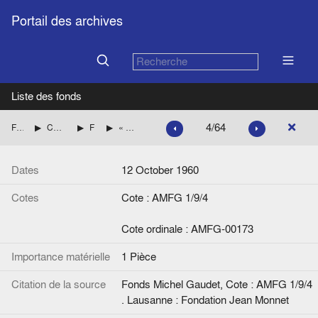
Portail des archives
Liste des fonds
4/64
Fonds Michel Gaudet
Consultations du Service juridique des exécutifs européens
Fonds européen de développement
« Substitution, en faveur d’entreprises exécutant des projets du F.E.D., d’un paiement à Bruxelles en francs belges au paiement initialement prévu au Congo belge en francs congolais », note de Jean Bruyas, JUR/226/60
Dates
12 October 1960
Cotes
Cote : AMFG 1/9/4
Cote ordinale : AMFG-00173
Importance matérielle
1 Pièce
Citation de la source
Fonds Michel Gaudet, Cote : AMFG 1/9/4
. Lausanne : Fondation Jean Monnet