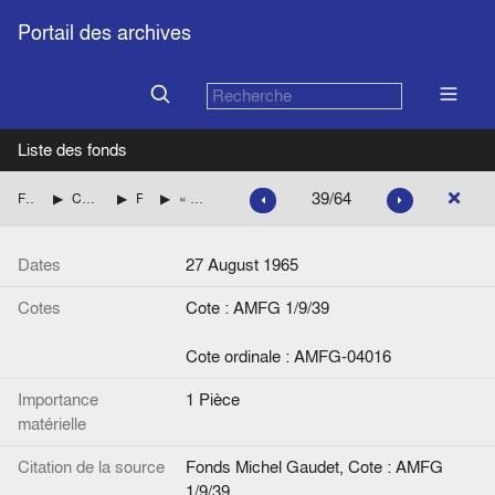
Portail des archives
Liste des fonds
39/64
Fonds Michel Gaudet
Consultations du Service juridique des exécutifs européens
Fonds européen de développement
« Désignation des ordonnateurs, contrôleur financier et comptable du F.E.D. », note de Jean Amphoux
Dates
27 August 1965
Cotes
Cote : AMFG 1/9/39
Cote ordinale : AMFG-04016
Importance
1 Pièce
matérielle
Citation de la source
Fonds Michel Gaudet, Cote : AMFG
1/9/39