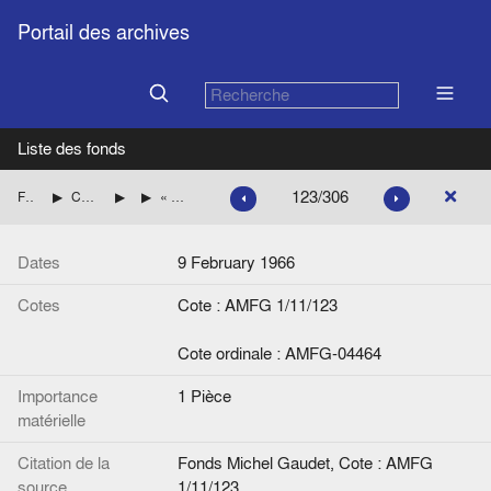
Portail des archives
Liste des fonds
123/306
Fonds Michel Gaudet
Consultations du Service juridique des exécutifs européens
Questions écrites
« Projet de réponse à la question écrite n° 95 de M. Vredeling – Dépassement par la France des maxima prévus en matière de restitutions à l’exportation des produits laitiers », note de Giancarlo Olmi
Dates
9 February 1966
Cotes
Cote : AMFG 1/11/123
Cote ordinale : AMFG-04464
Importance
1 Pièce
matérielle
Citation de la
Fonds Michel Gaudet, Cote : AMFG
source
1/11/123