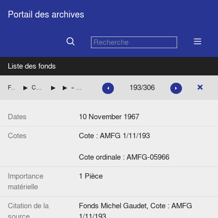
Portail des archives
Liste des fonds
193/306
Fonds Michel Gaudet
Consultations du Service juridique des exécutifs européens
Questions écrites
« Projet de réponse à la question écrite n° 165/67 de Monsieur Armengaud. Entrée en vigueur des dispositions concernant les produits oléagineux des Etats et pays d'outre-mer associés », note de Claus-Dieter Ehlermann
Dates
10 November 1967
Cotes
Cote : AMFG 1/11/193
Cote ordinale : AMFG-05966
Importance
1 Pièce
matérielle
Citation de la
Fonds Michel Gaudet, Cote : AMFG
source
1/11/193