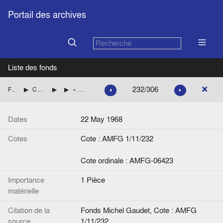
Portail des archives
Liste des fonds
232/306
Fonds Michel Gaudet
Consultations du Service juridique des exécutifs européens
Questions écrites
« Projet de réponse à la question écrite n° 86/68 de Monsieur Vredeling. Publication des décisions des représentants des gouvernements des Etats membres », note de G. Olivier à Schwed
Dates
22 May 1968
Cotes
Cote : AMFG 1/11/232
Cote ordinale : AMFG-06423
Importance
1 Pièce
matérielle
Citation de la
Fonds Michel Gaudet, Cote : AMFG
source
1/11/232