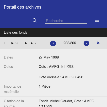
Portail des archives
Liste des fonds
233/306
Fonds Michel Gaudet
Consultations du Service juridique des exécutifs européens
Questions écrites
« Projet de réponse à la question écrite n° 86/68 de Monsieur Vredeling. Publication des décisions des représentants des gouvernements des Etats membres », note de G. Olivier à Alex Hoven
Dates
27 May 1968
Cotes
Cote : AMFG 1/11/233
Cote ordinale : AMFG-06428
Importance
1 Pièce
matérielle
Citation de la
Fonds Michel Gaudet, Cote : AMFG
source
1/11/233