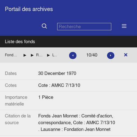
Portail des archives
Liste des fonds
10/40
Fonds Jean Monnet : Comité d'action, correspondance
ROYAUME-UNI
RIPPON Geoffrey (Parti conservateur britannique)
Lettre de G. Rippon à Jean Monnet. Signée.
Dates
30 December 1970
Cotes
Cote : AMKC 7/13/10
Importance
1 Pièce
matérielle
Citation de la
Fonds Jean Monnet : Comité d'action,
source
correspondance, Cote : AMKC 7/13/10
. Lausanne : Fondation Jean Monnet