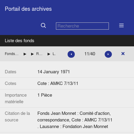
Portail des archives
Liste des fonds
11/40
Fonds Jean Monnet : Comité d'action, correspondance
ROYAUME-UNI
RIPPON Geoffrey (Parti conservateur britannique)
Lettre de Jean Monnet à G. Rippon.
Dates
14 January 1971
Cotes
Cote : AMKC 7/13/11
Importance
1 Pièce
matérielle
Citation de la
Fonds Jean Monnet : Comité d'action,
source
correspondance, Cote : AMKC 7/13/11
. Lausanne : Fondation Jean Monnet