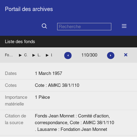
Portail des archives
Liste des fonds
110/300
Fonds Jean Monnet : Comité d'action, correspondance
CENTRE DE RECHERCHES EUROPEENNES DE LAUSANNE
Liste des personnalités et Correspondance avec Henri RIEBEN jusqu'en 1960 inclus.
Lettre de H. Rieben à J. Van Helmont. Signée.
Dates
1 March 1957
Cotes
Cote : AMKC 38/1/110
Importance
1 Pièce
matérielle
Citation de
Fonds Jean Monnet : Comité d'action,
la source
correspondance, Cote : AMKC 38/1/110
. Lausanne : Fondation Jean Monnet