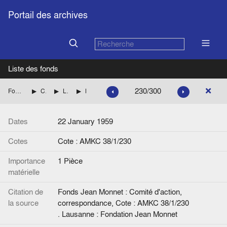
Portail des archives
Liste des fonds
230/300
Fonds Jean Monnet : Comité d'action, correspondance
CENTRE DE RECHERCHES EUROPEENNES DE LAUSANNE
Liste des personnalités et Correspondance avec Henri RIEBEN jusqu'en 1960 inclus.
Lettre de H. Rieben à Jean Monnet. Signée.
Dates
22 January 1959
Cotes
Cote : AMKC 38/1/230
Importance
1 Pièce
matérielle
Citation de
Fonds Jean Monnet : Comité d'action,
la source
correspondance, Cote : AMKC 38/1/230
. Lausanne : Fondation Jean Monnet